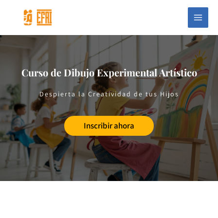
Ir
Main
al
Menu
contenido
Curso de Dibujo Experimental Artístico
Despierta la Creatividad de tus Hijos
Inscribir ahora